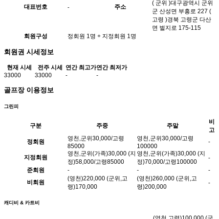
( 군위 )대구광역시 군위
대표번호
주소
-
군 산성면 부흥로 227 (
고령 )경북 고령군 다산
면 벌지로 175-115
회원구성
정회원 1명 + 지정회원 1명
회원권 시세정보
현재 시세
전주 시세
연간 최고가
연간 최저가
33000
33000
-
-
골프장 이용정보
그린피
비
구분
주중
주말
고
영천,군위30,000/고령
영천,군위30,000/고령
정회원
-
85000
100000
영천,군위(가족)30,000 (지
영천,군위(가족)30,000 (지
지정회원
-
정)58,000/고령85000
정)70,000/고령100000
준회원
-
-
-
(영천)220,000 (군위,고
(영천)260,000 (군위,고
비회원
-
령)170,000
령)200,000
캐디비 & 카트비
(영천,고령)100,000 (군