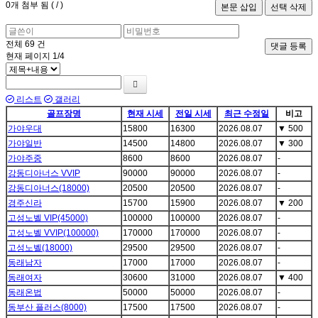
0
개 첨부 됨 (
/
)
전체
69
건
댓글 등록
현재 페이지
1/4
리스트
갤러리
골프장명
현재 시세
전일 시세
최근 수정일
비고
가야우대
15800
16300
2026.08.07
▼
500
가야일반
14500
14800
2026.08.07
▼
300
가야주중
8600
8600
2026.08.07
-
강동디아너스 VVIP
90000
90000
2026.08.07
-
강동디아너스(18000)
20500
20500
2026.08.07
-
경주신라
15700
15900
2026.08.07
▼
200
고성노벨 VIP(45000)
100000
100000
2026.08.07
-
고성노벨 VVIP(100000)
170000
170000
2026.08.07
-
고성노벨(18000)
29500
29500
2026.08.07
-
동래남자
17000
17000
2026.08.07
-
동래여자
30600
31000
2026.08.07
▼
400
동래온법
50000
50000
2026.08.07
-
동부산 플러스(8000)
17500
17500
2026.08.07
-