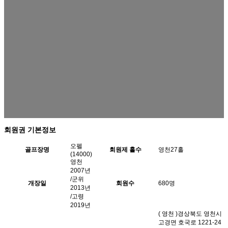
회원권 기본정보
오펠
골프장명
회원제 홀수
영천27홀
(14000)
영천
2007년
/군위
개장일
회원수
680명
2013년
/고령
2019년
( 영천 )경상북도 영천시
고경면 호국로 1221-24