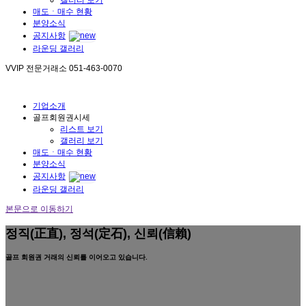
매도ㆍ매수 현황
분양소식
공지사항
라운딩 갤러리
VVIP 전문거래소
051-463-0070
기업소개
골프회원권시세
리스트 보기
갤러리 보기
매도ㆍ매수 현황
분양소식
공지사항
라운딩 갤러리
본문으로 이동하기
정직(正直), 정석(定石), 신뢰(信賴)
골프 회원권 거래의 신뢰를 이어오고 있습니다.