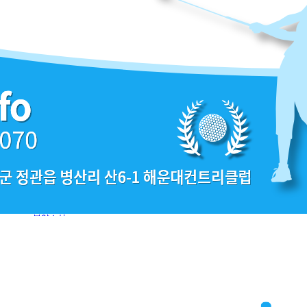
기업소개
골프회원권시세
리스트 보기
갤러리 보기
매도ㆍ매수 현황
분양소식
공지사항
라운딩 갤러리
VVIP 전문거래소
051-463-0070
기업소개
골프회원권시세
리스트 보기
갤러리 보기
매도ㆍ매수 현황
분양소식
공지사항
라운딩 갤러리
본문으로 이동하기
정직(正直), 정석(定石), 신뢰(信賴)