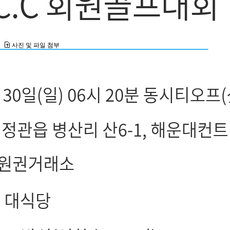
사진 및 파일 첨부
여기에 파일을 끌어 놓거나 왼쪽의 버튼을 클릭하세요.
파일 용량 제한 :
0MB
(허용 확장자 :
*.*
)
0
개 첨부 됨 (
/
)
전체
69
건
현재 페이지
1/1
리스트
갤러리
골프장명
가야우대
Update
가야일반
Update
가야주중
강동디아너스 VVIP
강동디아너스(18000)