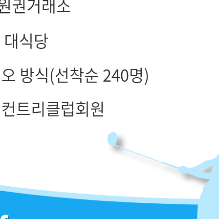
회원권 기본정보
골프장명
에이원 VVIP(45000)
회원제 홀수
27홀
개장일
1999년 6월 5일
회원수
735명
대표번호
-
주소
경남 양산시 
회원구성
정회원1명 + 회원대우1명 + 준회원 2명
회원권 시세정보
현재 시세
전주 시세
연간 최고가
연간 최저가
170000
170000
-
-
골프장 이용정보
그린피
구분
주중
주말
비고
정회원
23000
23,000
정회원1명, 회원대우1명
지정회원
-
-
-
준회원
75,000
90,000
준회원2명
비회원
190,000
240,000
-
캐디비 & 카트비
캐디비
140,000
카트비
100,000