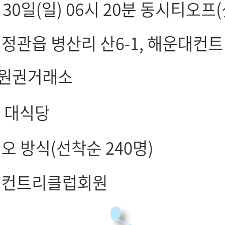
제1회 해운대 C.C 회원골프대회
오늘 그만 볼래요
닫기