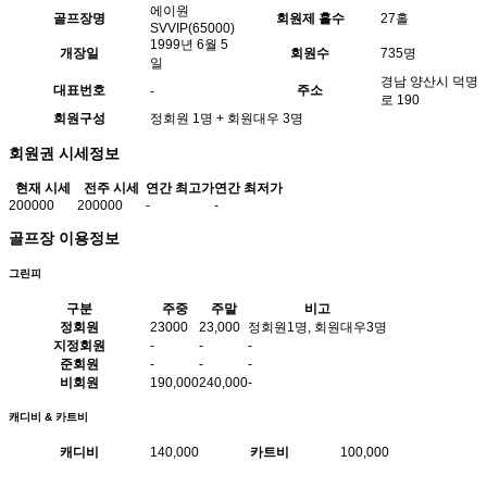
에이원
골프장명
회원제 홀수
27홀
SVVIP(65000)
1999년 6월 5
개장일
회원수
735명
일
경남 양산시 덕명
대표번호
주소
-
로 190
회원구성
정회원 1명 + 회원대우 3명
회원권 시세정보
현재 시세
전주 시세
연간 최고가
연간 최저가
200000
200000
-
-
골프장 이용정보
그린피
구분
주중
주말
비고
정회원
23000
23,000
정회원1명, 회원대우3명
지정회원
-
-
-
준회원
-
-
-
비회원
190,000
240,000
-
캐디비 & 카트비
캐디비
140,000
카트비
100,000