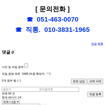
[ 문의전화 ]
☎ 051-463-0070
☎ 직통. 010-3831-1965
댓글
목록
댓글
0
사진 및 파일 첨부
파일 용량 제한 :
0MB
(허용 확장자 :
*.*
)
0
개 첨부 됨 (
/
)
전체
69
건
댓글 등록
현재 페이지
1/4