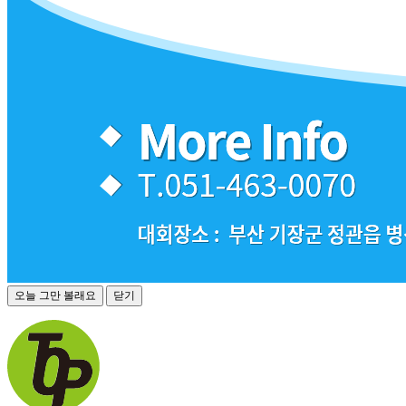
오늘 그만 볼래요
닫기