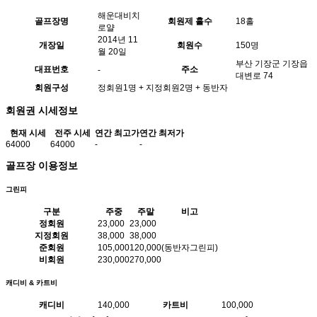
해운대비치
골프장명
회원제 홀수
18홀
로얄
2014년 11
개장일
회원수
150명
월 20일
부산 기장군 기장읍
대표번호
주소
-
대변로 74
회원구성
정회원1명 + 지정회원2명 + 동반자
회원권 시세정보
현재 시세
전주 시세
연간 최고가
연간 최저가
64000
64000
-
-
골프장 이용정보
그린피
구분
주중
주말
비고
정회원
23,000
23,000
지정회원
38,000
38,000
준회원
105,000
120,000
(동반자그린피)
비회원
230,000
270,000
캐디비 & 카트비
캐디비
140,000
카트비
100,000