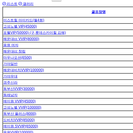
리스트
갤러리
골프장명
이스트힐 아이카드(월4회)
고성노벨 VIP(45000)
포웰VIP(50000) (구,롯데스카이힐 김해)
해운대cc VVIP(80000)
용원 여자
해운대cc 창립
마우나오션(6500)
가야일반
해운대비치VVIP(100000)
가야우대
경주신라
동부산VVIP(30000)
동래남자
에이원 VVIP(45000)
고성노벨 VVIP(100000)
동부산 플러스(8000)
드비치VVIP(85000)
에이원 SVVIP(65000)
용원VVIP(100000)