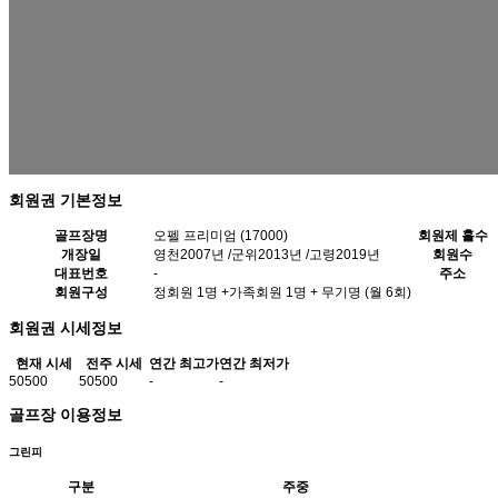
회원권 기본정보
골프장명
오펠 프리미엄 (17000)
회원제 홀수
개장일
영천2007년 /군위2013년 /고령2019년
회원수
대표번호
-
주소
회원구성
정회원 1명 +가족회원 1명 + 무기명 (월 6회)
회원권 시세정보
현재 시세
전주 시세
연간 최고가
연간 최저가
50500
50500
-
-
골프장 이용정보
그린피
구분
주중