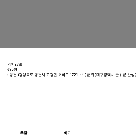
영천27홀
680명
( 영천 )경상북도 영천시 고경면 호국로 1221-24 ( 군위 )대구광역시 군위군 산성면
주말
비고