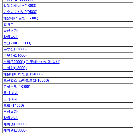
강동디아너스(18000)
마우나오션VIP(9500)
해운대cc 일반(16000)
힐마루
울산남자
창원남자
정산VVIP(90000)
동부산(12000)
동부산(14000)
포웰(20000) (구.롯데스카이힐 김해)
드비치(18000)
해운대비치 일반 (24000)
오션힐스 스마트로얄(18000)
고성노벨(18000)
울산여자
동래여자
오펠 (14000)
부산남자
창원여자
에이원(13000)
에이원(15000)