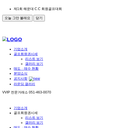
제1회 해운대 C.C 회원골프대회
오늘 그만 볼래요
닫기
기업소개
골프회원권시세
리스트 보기
갤러리 보기
매도ㆍ매수 현황
분양소식
공지사항
라운딩 갤러리
VVIP 전문거래소
051-463-0070
기업소개
골프회원권시세
리스트 보기
갤러리 보기
매도ㆍ매수 현황