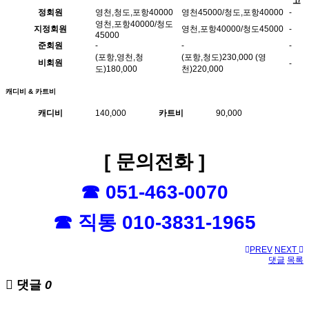
고
정회원
영천,청도,포항40000
영천45000/청도,포항40000
-
영천,포항40000/청도
지정회원
영천,포항40000/청도45000
-
45000
준회원
-
-
-
(포항,영천,청
(포항,청도)230,000 (영
비회원
-
도)180,000
천)220,000
캐디비 & 카트비
캐디비
140,000
카트비
90,000
[ 문의전화 ]
☎ 051-463-0070
☎ 직통 010-3831-1965
PREV
NEXT
댓글
목록
댓글
0