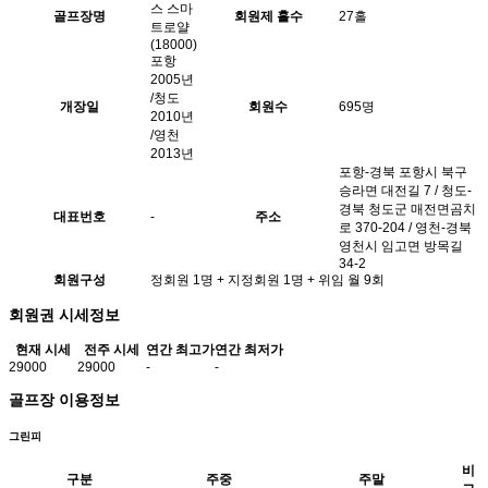
스 스마
골프장명
회원제 홀수
27홀
트로얄
(18000)
포항
2005년
/청도
개장일
회원수
695명
2010년
/영천
2013년
포항-경북 포항시 북구
승라면 대전길 7 / 청도-
경북 청도군 매전면곰치
대표번호
-
주소
로 370-204 / 영천-경북
영천시 임고면 방목길
34-2
회원구성
정회원 1명 + 지정회원 1명 + 위임 월 9회
회원권 시세정보
현재 시세
전주 시세
연간 최고가
연간 최저가
29000
29000
-
-
골프장 이용정보
그린피
비
구분
주중
주말