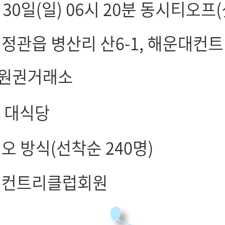
제1회 해운대 C.C 회원골프대회
오늘 그만 볼래요
닫기