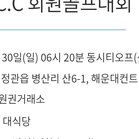
사진 및 파일 첨부
여기에 파일을 끌어 놓거나 왼쪽의 버튼을 클릭하세요.
파일 용량 제한 :
0MB
(허용 확장자 :
*.*
)
0
개 첨부 됨 (
/
)
전체
69
건
현재 페이지
1/1
리스트
갤러리
골프장명
강동디아너스 VVIP
가야주중
용원 남자
보라(39000)