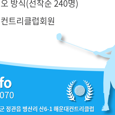
보라(35000)
정산(40000)
해운대cc VIP+(48000)
드비치(30000)
통도
보라(29000)
부곡(2500)
해운대비치 로얄
오펠 비지니스 (23000)
베이사이드 로얄(25000)
에이원VIP(16000)
이스트힐 노모쟈키
베이사이드 프리미어(24500)
베이사이드 로얄(31500)
해운대cc 로얄(25000)
베이사이드 프리미어(31500)
드비치(25000)
오펠 프리미엄 (17000)
동래온법
아시아드(20000)
동부산VIP(18000)