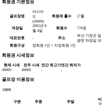
회원권 기본정보
아시아
골프장명
회원제 홀수
27홀
드
(20000)
2002년 8
개장일
회원수
776명
월 4일
부산 기장군 일
대표번호
주소
-
광면 차양길 26
회원구성
정회원 1인 + 지정회원 1인
회원권 시세정보
현재 시세
전주 시세
연간 최고가
연간 최저가
49000
49000
-
-
골프장 이용정보
그린피
비
구분
주중
주말
고