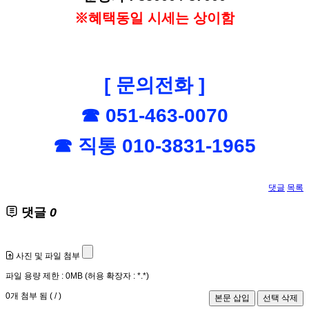
※혜택동일 시세는 상이함
[ 문의전화 ]
☎ 051-463-0070
☎ 직통 010-3831-1965
댓글
목록
댓글
0
사진 및 파일 첨부
파일 용량 제한 :
0MB
(허용 확장자 :
*.*
)
0
개 첨부 됨 (
/
)