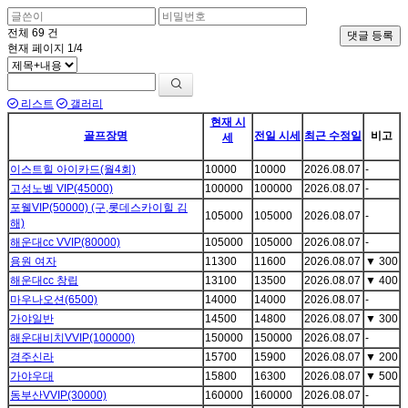
전체
69
건
댓글 등록
현재 페이지
1/4
리스트
갤러리
현재 시
골프장명
전일 시세
최근 수정일
비고
세
이스트힐 아이카드(월4회)
10000
10000
2026.08.07
-
고성노벨 VIP(45000)
100000
100000
2026.08.07
-
포웰VIP(50000) (구,롯데스카이힐 김
105000
105000
2026.08.07
-
해)
해운대cc VVIP(80000)
105000
105000
2026.08.07
-
용원 여자
11300
11600
2026.08.07
▼
300
해운대cc 창립
13100
13500
2026.08.07
▼
400
마우나오션(6500)
14000
14000
2026.08.07
-
가야일반
14500
14800
2026.08.07
▼
300
해운대비치VVIP(100000)
150000
150000
2026.08.07
-
경주신라
15700
15900
2026.08.07
▼
200
가야우대
15800
16300
2026.08.07
▼
500
동부산VVIP(30000)
160000
160000
2026.08.07
-