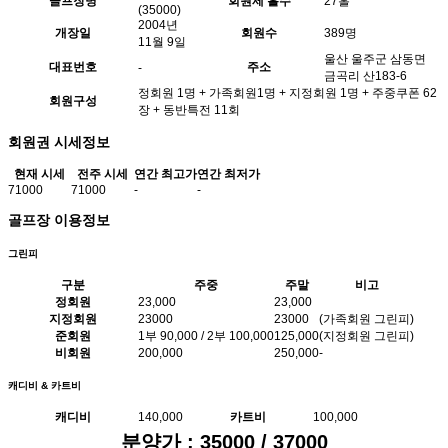
골프장명
회원제 홀수
27홀
(35000)
2004년
개장일
회원수
389명
11월 9일
울산 울주군 삼동면
대표번호
주소
-
금곡리 산183-6
정회원 1명 + 가족회원1명 + 지정회원 1명 + 주중쿠폰 62
회원구성
장 + 동반특전 11회
회원권 시세정보
현재 시세
전주 시세
연간 최고가
연간 최저가
71000
71000
-
-
골프장 이용정보
그린피
구분
주중
주말
비고
정회원
23,000
23,000
지정회원
23000
23000
(가족회원 그린피)
준회원
1부 90,000 / 2부 100,000
125,000
(지정회원 그린피)
비회원
200,000
250,000
-
캐디비 & 카트비
캐디비
140,000
카트비
100,000
분양가 : 35000 / 37000