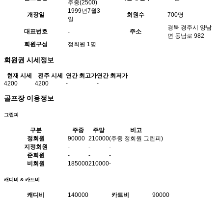
주중(2500)
1999년7월3
개장일
회원수
700명
일
경북 경주시 양남
대표번호
주소
-
면 동남로 982
회원구성
정회원 1명
회원권 시세정보
현재 시세
전주 시세
연간 최고가
연간 최저가
4200
4200
-
-
골프장 이용정보
그린피
구분
주중
주말
비고
정회원
90000
210000
(주중 정회원 그린피)
지정회원
-
-
-
준회원
-
-
-
비회원
185000
210000
-
캐디비 & 카트비
캐디비
140000
카트비
90000