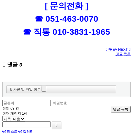
[ 문의전화 ]
☎ 051-463-0070
☎ 직통 010-3831-1965
PREV
NEXT
댓글
목록
댓글
0
사진 및 파일 첨부
전체
69
건
댓글 등록
현재 페이지
1/4
리스트
갤러리