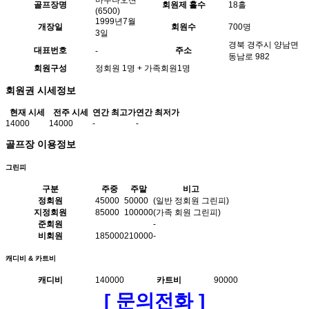
골프장명
회원제 홀수
18홀
(6500)
1999년7월
개장일
회원수
700명
3일
경북 경주시 양남면
대표번호
주소
-
동남로 982
회원구성
정회원 1명 + 가족회원1명
회원권 시세정보
현재 시세
전주 시세
연간 최고가
연간 최저가
14000
14000
-
-
골프장 이용정보
그린피
구분
주중
주말
비고
정회원
45000
50000
(일반 정회원 그린피)
지정회원
85000
100000
(가족 회원 그린피)
준회원
-
비회원
185000
210000
-
캐디비 & 카트비
캐디비
140000
카트비
90000
[ 문의전화 ]