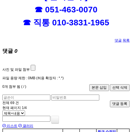
☎ 051-463-0070
☎ 직통 010-3831-1965
댓글
목록
댓글
0
사진 및 파일 첨부
파일 용량 제한 :
0MB
(허용 확장자 :
*.*
)
0
개 첨부 됨 (
/
)
전체
69
건
댓글 등록
현재 페이지
1/4
리스트
갤러리
최근 수정일