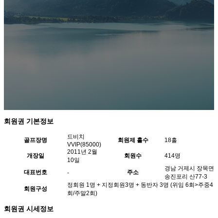
회원권 기본정보
드비치
골프장명
회원제 홀수
18홀
VVIP(85000)
2011년 2월
개장일
회원수
414명
10일
경남 거제시 장목면
대표번호
주소
-
송진포리 산77-3
정회원 1명 + 지정회원3명 + 동반자 3명 (위임 6회>주중4
회원구성
회/주말2회)
회원권 시세정보