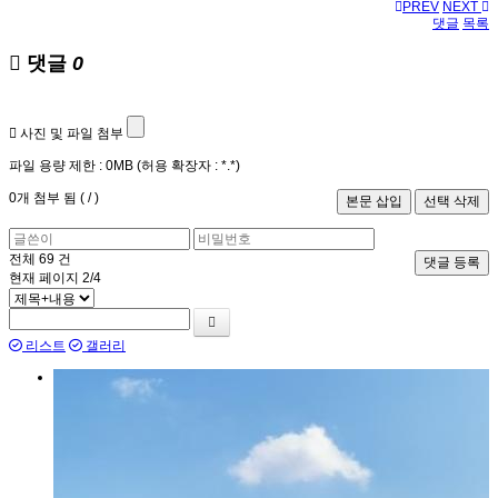
PREV
NEXT
댓글
목록
댓글
0
사진 및 파일 첨부
파일 용량 제한 :
0MB
(허용 확장자 :
*.*
)
0
개 첨부 됨 (
/
)
전체
69
건
댓글 등록
현재 페이지
2/4
리스트
갤러리