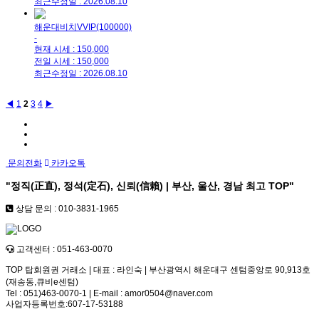
최근수정일 : 2026.08.10
해운대비치VVIP(100000)
-
현재 시세 : 150,000
전일 시세 : 150,000
최근수정일 : 2026.08.10
◀
1
2
3
4
▶
문의전화
카카오톡
"정직(正直), 정석(定石), 신뢰(信賴) | 부산, 울산, 경남 최고
TOP
"
상담 문의 : 010-3831-1965
고객센터 : 051-463-0070
TOP 탑회원권 거래소 | 대표 : 라인숙 | 부산광역시 해운대구 센텀중앙로 90,913호
(재송동,큐비e센텀)
Tel : 051)463-0070-1 | E-mail : amor0504@naver.com
사업자등록번호:607-17-53188