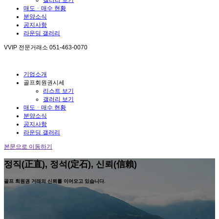
매도ㆍ매수 현황
분양소식
공지사항
라운딩 갤러리
VVIP 전문거래소
051-463-0070
기업소개
골프회원권시세
리스트 보기
갤러리 보기
매도ㆍ매수 현황
분양소식
공지사항
라운딩 갤러리
본문으로 이동하기
정직(正直), 정석(定石), 신뢰(信賴)
골프 회원권 거래의 신뢰를 이어오고 있습니다.