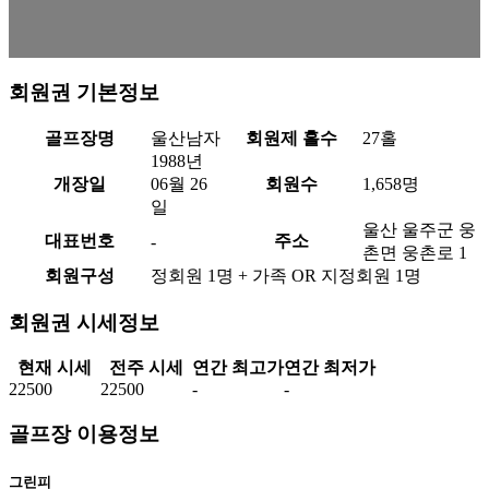
회원권 기본정보
골프장명
울산남자
회원제 홀수
27홀
1988년
개장일
06월 26
회원수
1,658명
일
울산 울주군 웅
대표번호
주소
-
촌면 웅촌로 1
회원구성
정회원 1명 + 가족 OR 지정회원 1명
회원권 시세정보
현재 시세
전주 시세
연간 최고가
연간 최저가
22500
22500
-
-
골프장 이용정보
그린피