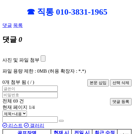
☎ 직통 010-3831-1965
댓글
목록
댓글
0
사진 및 파일 첨부
파일 용량 제한 :
0MB
(허용 확장자 :
*.*
)
0
개 첨부 됨 (
/
)
전체
69
건
댓글 등록
현재 페이지
1/4
리스트
갤러리
현재 시
전일 시
최근 수정
골프장명