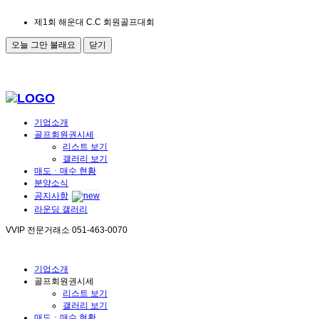
제1회 해운대 C.C 회원골프대회
오늘 그만 볼래요
닫기
기업소개
골프회원권시세
리스트 보기
갤러리 보기
매도ㆍ매수 현황
분양소식
공지사항
라운딩 갤러리
VVIP 전문거래소
051-463-0070
기업소개
골프회원권시세
리스트 보기
갤러리 보기
매도ㆍ매수 현황