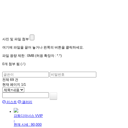
사진 및 파일 첨부
여기에 파일을 끌어 놓거나 왼쪽의 버튼을 클릭하세요.
파일 용량 제한 :
0MB
(허용 확장자 :
*.*
)
0
개 첨부 됨 (
/
)
전체
69
건
현재 페이지
1/1
리스트
갤러리
강동디아너스 VVIP
-
현재 시세 : 90,000