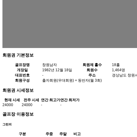
회원권 기본정보
골프장명
창원남자
회원제 홀수
18홀
개장일
1982년 12월 18일
회원수
1,464명
대표번호
-
주소
경상남도 창원시 
회원구성
출자회원(우대회원) + 동반자(월 3회)
회원권 시세정보
현재 시세
전주 시세
연간 최고가
연간 최저가
24000
24000
-
-
골프장 이용정보
그린피
구분
주중
주말
비고