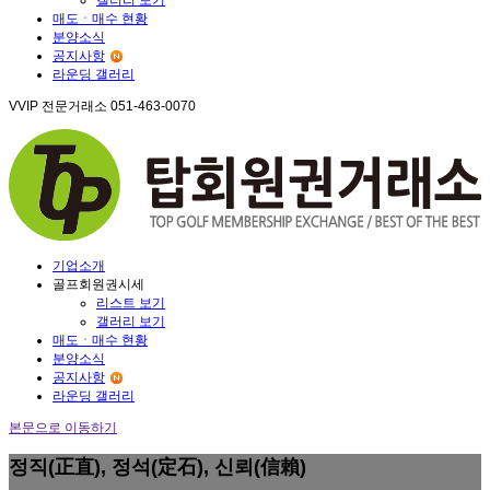
매도ㆍ매수 현황
분양소식
공지사항
라운딩 갤러리
VVIP 전문거래소
051-463-0070
기업소개
골프회원권시세
리스트 보기
갤러리 보기
매도ㆍ매수 현황
분양소식
공지사항
라운딩 갤러리
본문으로 이동하기
정직(正直), 정석(定石), 신뢰(信賴)