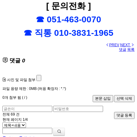
[ 문의전화 ]
☎ 051-463-0070
☎ 직통 010-3831-1965
PREV
NEXT
댓글
목록
댓글
0
사진 및 파일 첨부
파일 용량 제한 :
0MB
(허용 확장자 :
*.*
)
0
개 첨부 됨 (
/
)
전체
69
건
댓글 등록
현재 페이지
1/4