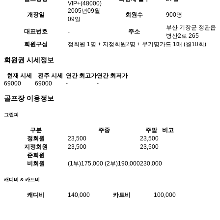
VIP+(48000)
2005년09월
개장일
회원수
900명
09일
부산 기장군 정관읍
대표번호
주소
-
병산2로 265
회원구성
정회원 1명 + 지정회원2명 + 무기명카드 1매 (월10회)
회원권 시세정보
현재 시세
전주 시세
연간 최고가
연간 최저가
69000
69000
-
-
골프장 이용정보
그린피
구분
주중
주말
비고
정회원
23,500
23,500
지정회원
23,500
23,500
준회원
비회원
(1부)175,000 (2부)190,000
230,000
캐디비 & 카트비
캐디비
140,000
카트비
100,000