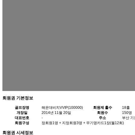
회원권 기본정보
골프장명
해운대비치VVIP(100000)
회원제 홀수
18홀
개장일
2014년 11월 20일
회원수
150명
대표번호
-
주소
부산 기
회원구성
정회원1명 + 지정회원3명 + 무기명카드1장(월12회)
회원권 시세정보