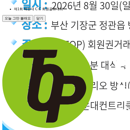
제1회 해운대 C.C 회원골프대회
오늘 그만 볼래요
닫기