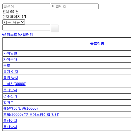
전체
69
건
현재 페이지
1/1
리스트
갤러리
골프장명
가야일반
가야우대
통도
용원 여자
용원 남자
드비치(30000)
동래남자
경주신라
힐마루
해운대cc 일반(16000)
포웰(20000) (구.롯데스카이힐 김해)
울산여자
울산남자