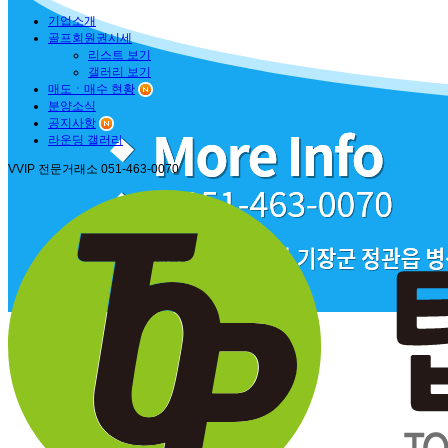
기업소개
골프회원권시세
리스트 보기
갤러리 보기
매도ㆍ매수 현황
분양소식
공지사항
라운딩 갤러리
VVIP 전문거래소
051-463-0070