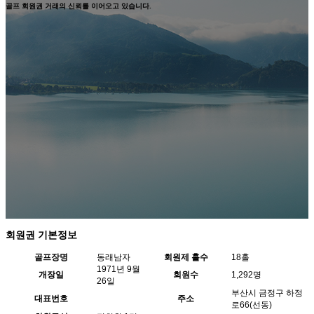
골프 회원권 거래의 신뢰를 이어오고 있습니다.
회원권 기본정보
골프장명
동래남자
회원제 홀수
18홀
1971년 9월
개장일
회원수
1,292명
26일
부산시 금정구 하정
대표번호
주소
로66(선동)