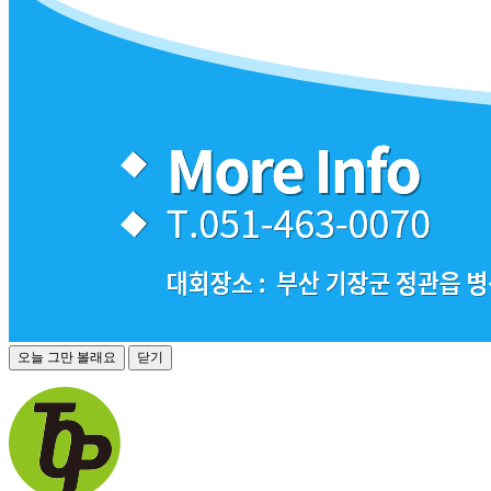
오늘 그만 볼래요
닫기