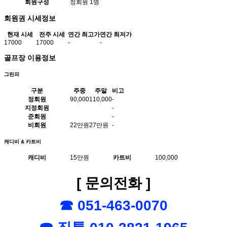
회원구성
정회원 1명
회원권 시세정보
현재 시세
전주 시세
연간 최고가
연간 최저가
17000
17000
-
-
골프장 이용정보
그린피
구분
주중
주말
비고
정회원
90,000
110,000
-
지정회원
-
준회원
-
비회원
22만원
27만원
-
캐디비 & 카트비
캐디비
15만원
카트비
100,000
[ 문의전화 ]
☎ 051-463-0070