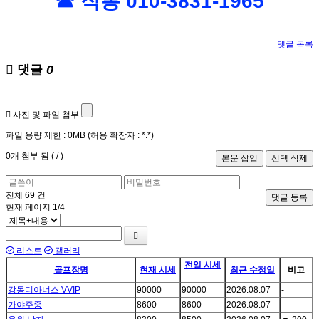
☎ 직통 010-3831-1965
댓글
목록
댓글
0
사진 및 파일 첨부
파일 용량 제한 :
0MB
(허용 확장자 :
*.*
)
0
개 첨부 됨 (
/
)
전체
69
건
댓글 등록
현재 페이지
1/4
리스트
갤러리
전일 시세
골프장명
현재 시세
최근 수정일
비고
강동디아너스 VVIP
90000
90000
2026.08.07
-
가야주중
8600
8600
2026.08.07
-