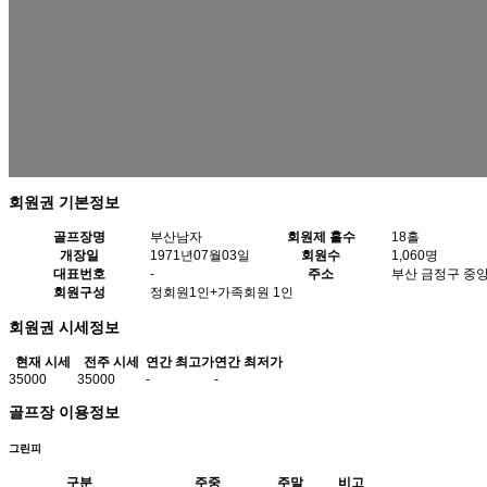
회원권 기본정보
골프장명
부산남자
회원제 홀수
18홀
개장일
1971년07월03일
회원수
1,060명
대표번호
-
주소
부산 금정구 중앙
회원구성
정회원1인+가족회원 1인
회원권 시세정보
현재 시세
전주 시세
연간 최고가
연간 최저가
35000
35000
-
-
골프장 이용정보
그린피
구분
주중
주말
비고