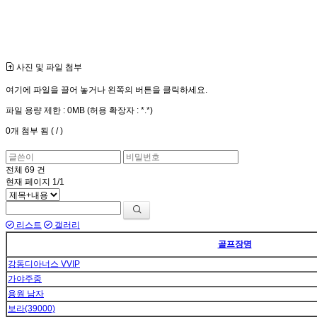
사진 및 파일 첨부
여기에 파일을 끌어 놓거나 왼쪽의 버튼을 클릭하세요.
파일 용량 제한 :
0MB
(허용 확장자 :
*.*
)
0
개 첨부 됨 (
/
)
전체
69
건
현재 페이지
1/1
리스트
갤러리
골프장명
강동디아너스 VVIP
가야주중
용원 남자
보라(39000)