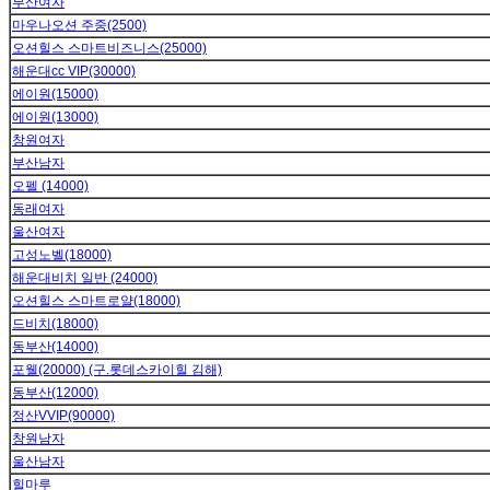
부산여자
마우나오션 주중(2500)
오션힐스 스마트비즈니스(25000)
해운대cc VIP(30000)
에이원(15000)
에이원(13000)
창원여자
부산남자
오펠 (14000)
동래여자
울산여자
고성노벨(18000)
해운대비치 일반 (24000)
오션힐스 스마트로얄(18000)
드비치(18000)
동부산(14000)
포웰(20000) (구.롯데스카이힐 김해)
동부산(12000)
정산VVIP(90000)
창원남자
울산남자
힐마루