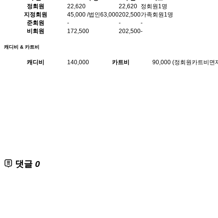
정회원
22,620
22,620
정회원1명
지정회원
45,000 /법인63,000
202,500
가족회원1명
준회원
-
-
-
비회원
172,500
202,500
-
캐디비 & 카트비
캐디비
140,000
카트비
90,000 (정회원카트비면제
댓글
0