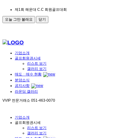
제1회 해운대 C.C 회원골프대회
오늘 그만 볼래요
닫기
기업소개
골프회원권시세
리스트 보기
갤러리 보기
매도ㆍ매수 현황
분양소식
공지사항
라운딩 갤러리
VVIP 전문거래소
051-463-0070
기업소개
골프회원권시세
리스트 보기
갤러리 보기